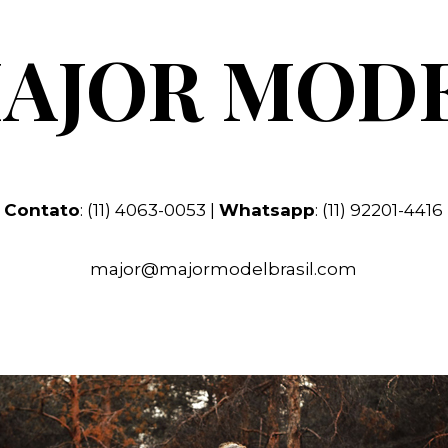
AJOR MOD
Contato
: (11) 4063-0053 |
Whatsapp
: (11) 92201-4416
major@majormodelbrasil.com