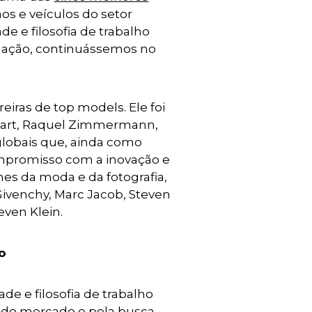
os e veículos do setor
e e filosofia de trabalho
tuação, continuássemos no
eiras de top models. Ele foi
ulart, Raquel Zimmermann,
 globais que, ainda como
compromisso com a inovação e
es da moda e da fotografia,
Givenchy, Marc Jacob, Steven
even Klein.
o
e e filosofia de trabalho
 do mercado e pela busca