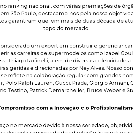
no ranking nacional, com várias premiações de órgã
em São Paulo, destacamo-nos pela nossa objetividad
butos garantiram que, em mais de duas década de a
topo do mercado.
 considerado um expert em construir e gerenciar carr
 gerir as carreiras de supermodelos como Izabel Go
ss, Thiago Rufinelli, além de diversas celebridades
iras geridas e direcionadas por Ney Alves. Nosso 
se reflete na colaboração regular com grandes nom
, Polo Ralph Lauren, Gucci, Prada, Giorgio Armani, 
rio Testino, Patrick Demarchelier, Bruce Weber e St
Compromisso com a Inovação e o Profissionalism
o no mercado devido à nossa seriedade, objetividad
ecidos pela capacidade de adaptação às mudanças