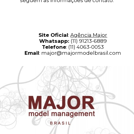
seguem as informações de contato:
Site Oficial
:
Agência Major
Whatsapp:
(11) 91213-6889
Telefone
: (11) 4063-0053
Email
:
major@majormodelbrasil.com